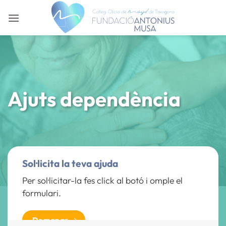
Skip
to
content
Ajuts dependència
Sol·licita la teva ajuda
Per sol·licitar-la fes click al botó i omple el
formulari.
Demanar