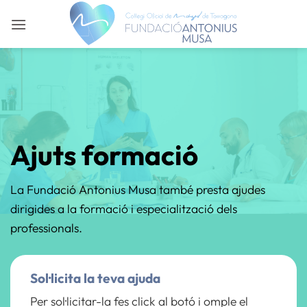
Skip
to
content
Ajuts formació
La Fundació Antonius Musa també presta ajudes
dirigides a la formació i especialització dels
professionals.
Sol·licita la teva ajuda
Per sol·licitar-la fes click al botó i omple el