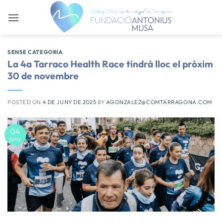
Skip
to
content
SENSE CATEGORIA
La 4a Tarraco Health Race tindrà lloc el pròxim
30 de novembre
POSTED ON
4 DE JUNY DE 2025
BY
AGONZALEZ@COMTARRAGONA.COM
04
juny