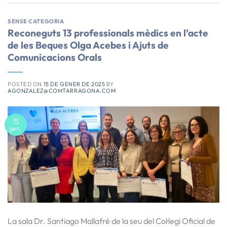
SENSE CATEGORIA
Reconeguts 13 professionals mèdics en l’acte
de les Beques Olga Acebes i Ajuts de
Comunicacions Orals
POSTED ON
15 DE GENER DE 2025
BY
AGONZALEZ@COMTARRAGONA.COM
15
gen.
La sala Dr. Santiago Mallafré de la seu del Col·legi Oficial de