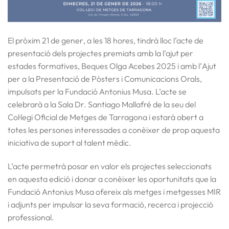
El pròxim
21 de gener
, a les
18 hores
, tindrà lloc l’acte de
presentació dels projectes premiats amb la
l’ajut per
estades formatives, Beques Olga Acebes
2025 i amb l’
Ajut
per a la Presentació de Pòsters i Comunicacions Orals
,
impulsats per la Fundació Antonius Musa. L’acte se
celebrarà a la
Sala Dr. Santiago Mallafré de la seu del
Col·legi Oficial de Metges de Tarragona
i estarà obert a
totes les persones interessades a conèixer de prop aquesta
iniciativa de suport al talent mèdic.
L’acte permetrà posar en valor els projectes seleccionats
en aquesta edició i donar a conèixer les oportunitats que la
Fundació Antonius Musa ofereix als
metges i metgesses MIR
i adjunts
per impulsar la seva formació, recerca i projecció
professional.