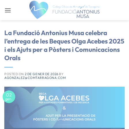
Skip
to
content
La Fundació Antonius Musa celebra
l’entrega de les Beques Olga Acebes 2025
i els Ajuts per a Pòsters i Comunicacions
Orals
POSTED ON
2 DE GENER DE 2026
BY
AGONZALEZ@COMTARRAGONA.COM
02
gen.