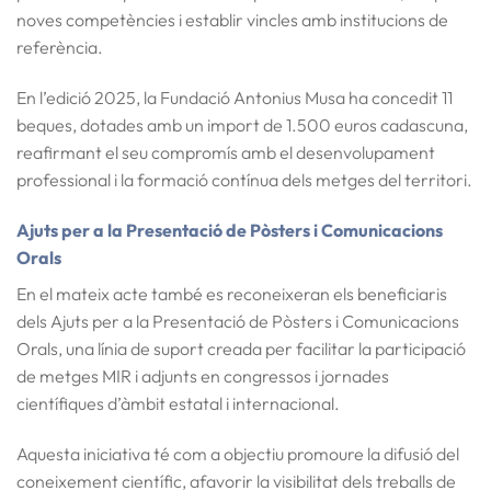
noves competències i establir vincles amb institucions de
referència.
En l’edició
2025
, la Fundació Antonius Musa ha concedit
11
beques
, dotades amb un import de
1.500 euros cadascuna
,
reafirmant el seu compromís amb el desenvolupament
professional i la formació contínua dels metges del territori.
Ajuts per a la Presentació de Pòsters i Comunicacions
Orals
En el mateix acte també es reconeixeran els beneficiaris
dels
Ajuts per a la Presentació de Pòsters i Comunicacions
Orals
, una línia de suport creada per facilitar la participació
de metges MIR i adjunts en
congressos i jornades
científiques d’àmbit estatal i internacional
.
Aquesta iniciativa té com a objectiu promoure la
difusió del
coneixement científic
, afavorir la visibilitat dels treballs de