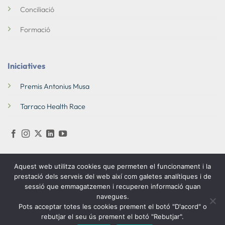
Conciliació
Formació
Iniciatives
Premis Antonius Musa
Tarraco Health Race
Aquest web utilitza cookies que permeten el funcionament i la
prestació dels serveis del web així com galetes analítiques i de
sessió que emmagatzemen i recuperen informació quan
© 2026 Fundació Antonius Musa
Politica de privacitat
navegues.
Pots acceptar totes les cookies prement el botó "D'acord" o
Politica de cookies
rebutjar el seu ús prement el botó "Rebutjar".