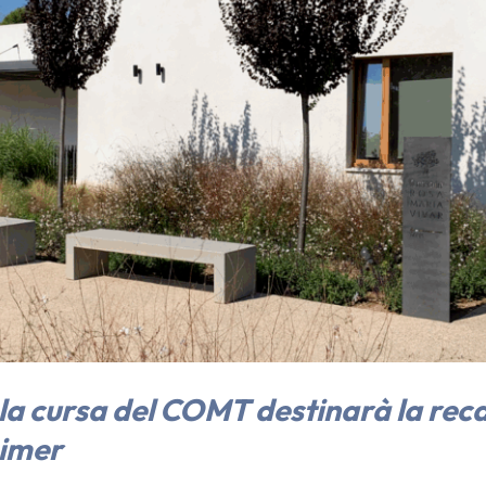
la cursa del COMT destinarà la reca
eimer