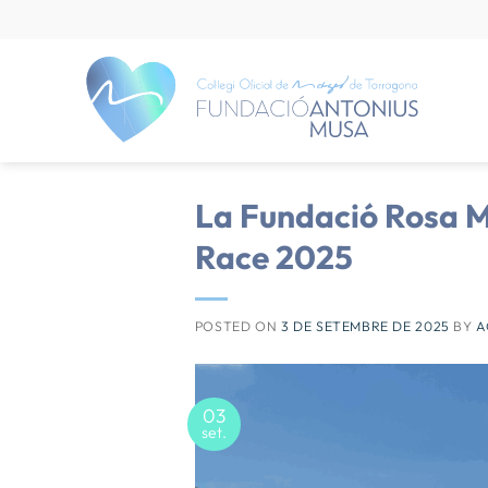
Skip
to
content
La Fundació Rosa Ma
Race 2025
POSTED ON
3 DE SETEMBRE DE 2025
BY
A
03
set.