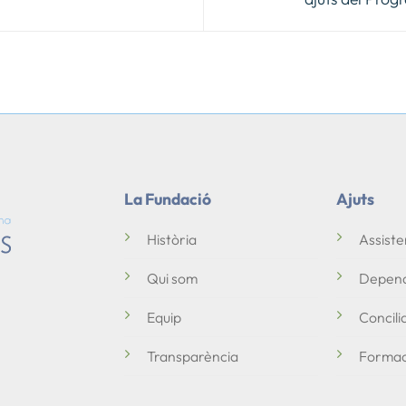
La Fundació
Ajuts
Història
Assiste
Qui som
Depend
Equip
Concili
Transparència
Formac