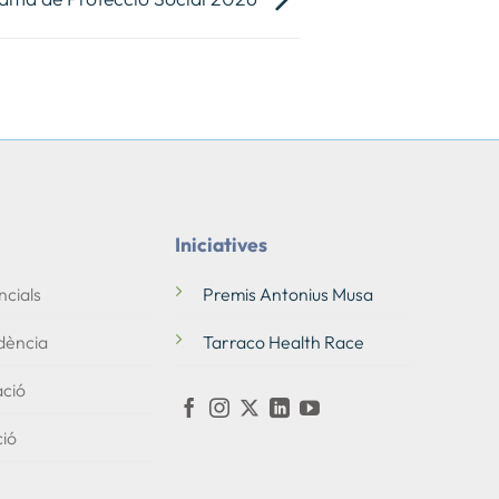
Iniciatives
ncials
Premis Antonius Musa
ència
Tarraco Health Race
ació
ió