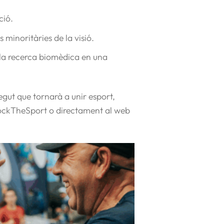
ció.
 minoritàries de la visió.
la recerca biomèdica en una
gut que tornarà a unir esport,
l RockTheSport o directament al web