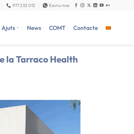
977 232 012
Escriu-nos
Ajuts
News
COMT
Contacte
e la Tarraco Health