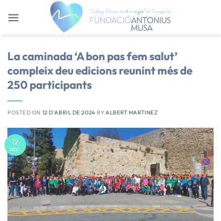
Skip
to
content
La caminada ‘A bon pas fem salut’
compleix deu edicions reunint més de
250 participants
POSTED ON
12 D'ABRIL DE 2024
BY
ALBERT MARTINEZ
12
abr.