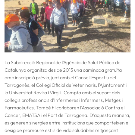
La Subdirecció Regional de l’Agència de Salut Pública de
Catalunya organitza des de 2013 una caminada gratuïta
amb inscripció prèvia, junt amb el Consell Esportiu del
Tarragonès, el Col·legi Oficial de Veterinaris, l’Ajuntament i
la Universitat Rovira i Virgili. Compta amb el suport dels
col·legis professionals d’Infermeres i Infermers, Metges i
Farmacèutics. També hi col·laboren l’Associació Contra el
Càncer, EMATSA i el Port de Tarragona. D’aquesta manera,
es generen sinergies entre institucions que comparteixen el
desig de promoure estils de vida saludables mitjançant